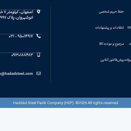
حفظ حریم شخصی
اصفهان، ک
انوشیروان، پلاک 1997
انتقادات و پیشنهادات
95014917 - 031
ت
مرجوع و عودت کالا
09130188483
ولات
پیش‌فاکتور آنلاین
fo@hadadsteel.com
Haddad Steel Panik Company (HSP). ©2026 All rights reserved