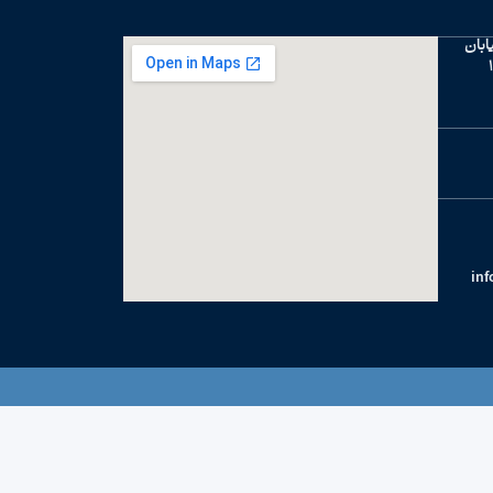
یلومتر 7 خیابان
in