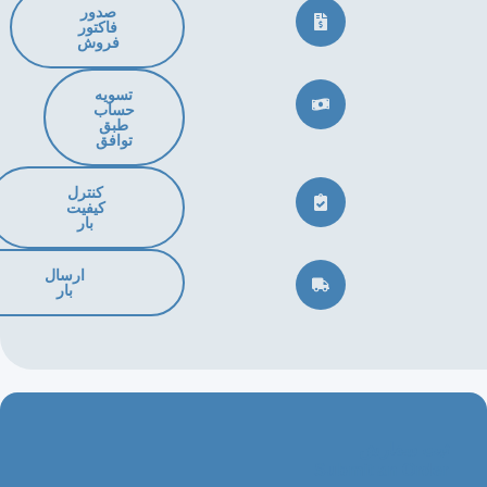
صدور
فاکتور
فروش
تسویه
حساب
طبق
توافق
کنترل
کیفیت
بار
ارسال
بار
ت سفارش
Submit an Ord