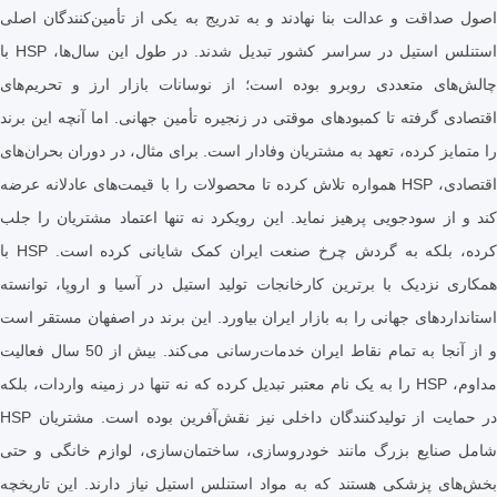
قت و عدالت بنا نهادند و به تدریج به یکی از تأمین‌کنندگان اصلی
استنلس استیل در سراسر کشور تبدیل شدند. در طول این سال‌ها، HSP با
 متعددی روبرو بوده است؛ از نوسانات بازار ارز و تحریم‌های
رفته تا کمبودهای موقتی در زنجیره تأمین جهانی. اما آنچه این برند
 کرده، تعهد به مشتریان وفادار است. برای مثال، در دوران بحران‌های
اقتصادی، HSP همواره تلاش کرده تا محصولات را با قیمت‌های عادلانه عرضه
 سودجویی پرهیز نماید. این رویکرد نه تنها اعتماد مشتریان را جلب
کرده، بلکه به گردش چرخ صنعت ایران کمک شایانی کرده است. HSP با
زدیک با برترین کارخانجات تولید استیل در آسیا و اروپا، توانسته
های جهانی را به بازار ایران بیاورد. این برند در اصفهان مستقر است
و از آنجا به تمام نقاط ایران خدمات‌رسانی می‌کند. بیش از 50 سال فعالیت
مداوم، HSP را به یک نام معتبر تبدیل کرده که نه تنها در زمینه واردات، بلکه
در حمایت از تولیدکنندگان داخلی نیز نقش‌آفرین بوده است. مشتریان HSP
یع بزرگ مانند خودروسازی، ساختمان‌سازی، لوازم خانگی و حتی
پزشکی هستند که به مواد استنلس استیل نیاز دارند. این تاریخچه