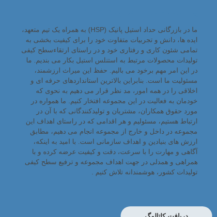
ام مدیریت حداد استیل پانیک (HSP)
ما در بازرگانی حداد استیل پانیک (HSP) به همراه یک تیم متعهد،
ده ها، دانش و تجربیات متفاوت خود را برای کیفیت بخشی به
امی شئون کاری و رفتاری خود و در راستای ارتقاءسطح کیفی
لیدات محصولات مرتبط به استنلس استیل بکار می بندیم. ما
 این امر مهم برخود می بالیم. حفظ این میراث ارزشمند،
ئولیت ما است. بنابراین بالاترین استانداردهای حرفه ای و
لاقی را در همه امور، مد نظر قرار می دهیم به نحوی که
دمان به فعالیت در این مجموعه افتخار کنیم. ما همواره در
رد حقوق همکاران، مشتریان و تولیدکنندگانی که با آن در
تباط هستیم، مسئولیم و هر اقدامی که در راستای اهداف این
موعه در داخل و خارج از مجموعه انجام می دهیم، مطابق
زش های بنیادین و اهداف سازمانی است. با امید به اینکه،
اهی و مهارت را با سرعت، دقت و کیفیت عرضه کرده و با
راهی و همدلی در جهت اهداف مجموعه و ترفیع سطح کیفی
لیدات کشور، هوشمندانه تلاش کنیم .
دریافت کاتالوگ